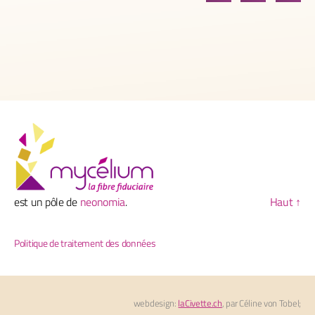
est un pôle de
neonomia
.
Haut
↑
Politique de traitement des données
webdesign:
laCivette.ch
, par Céline von Tobel;